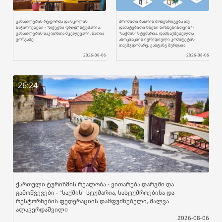
განათლების რეფორმა და სკოლის
შრომითი ბაზრის მოწესრიგება თუ
საჭიროებები - "თქვენი დროს" სტუმარია,
დამატებითი წნეხი ბიზნესისთვის? -
განათლების საკითხთა მკვლევარი, ნათია
"საქმის" სტუმარია, დამსაქმებელთა
გორგაძე
ასოციაციის იურიდიული კომიტეტის
თავმჯდომარე, ვახტანგ შურღაია
2026-08-06
2026-08-06
26:24
ქართული ტურიზმის რეალობა - ვითარება დარგში და
გამოწვევები - "საქმის" სტუმარია, სასტუმროებისა და
რესტორნების ფედერაციის დამფუძნებელი, შალვა
ალავერდაშვილი
2026-08-06