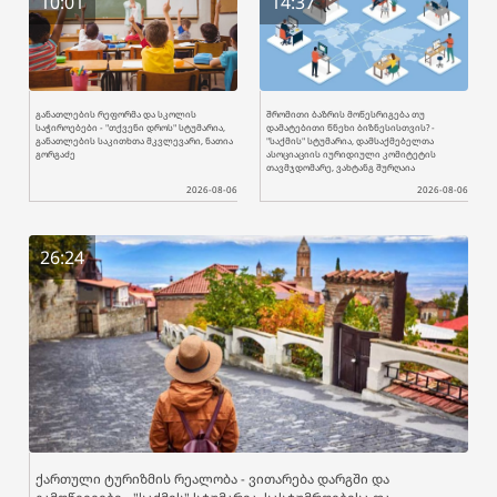
10:01
14:37
განათლების რეფორმა და სკოლის
შრომითი ბაზრის მოწესრიგება თუ
საჭიროებები - "თქვენი დროს" სტუმარია,
დამატებითი წნეხი ბიზნესისთვის? -
განათლების საკითხთა მკვლევარი, ნათია
"საქმის" სტუმარია, დამსაქმებელთა
გორგაძე
ასოციაციის იურიდიული კომიტეტის
თავმჯდომარე, ვახტანგ შურღაია
2026-08-06
2026-08-06
26:24
ქართული ტურიზმის რეალობა - ვითარება დარგში და